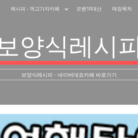
레시피 - 먹고가자카페
모밴10대산
매장목차
ip to main content
Skip to navigat
보양식레시
보양식레시피 - 네이버대표카페 바로가기