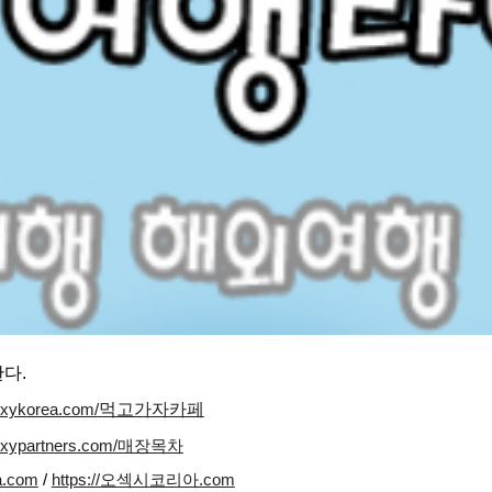
다.
먹고가자카페
exykorea.com/
sexypartners.com/매장목차
a.com
/
https://오섹시코리아.com