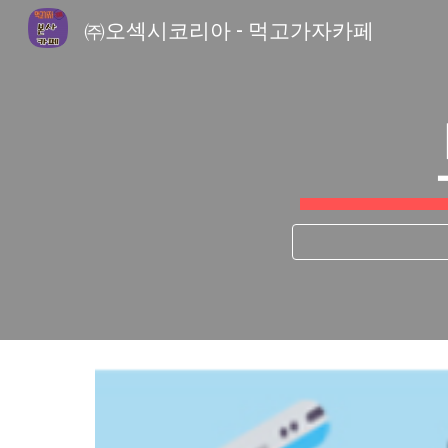
㈜오섹시코리아 - 먹고가자카페
Sk